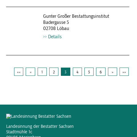
Gunter Großer Bestattungsinstitut
Badergasse 5
02708 Löbau
Details
««
«
1
2
3
4
5
6
»
»»
Landesinnung der Bestatter Sachsen
Stadtmühle 1c