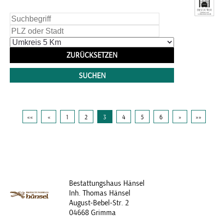
««
«
1
2
3
4
5
6
»
»»
Bestattungshaus Hänsel
Inh. Thomas Hänsel
August-Bebel-Str. 2
04668 Grimma