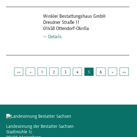
Winkler Bestattungshaus GmbH
Dresdner Straße 11
01458 Ottendorf-Okrilla
Details
««
«
1
2
3
4
5
6
»
»»
Landesinnung der Bestatter Sachsen
Stadtmühle 1c