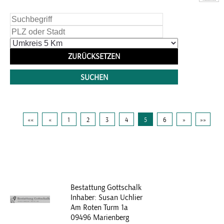
««
«
1
2
3
4
5
6
»
»»
Bestattung Gottschalk
Inhaber: Susan Uchlier
Am Roten Turm 1a
09496 Marienberg