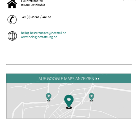
Hauptstraße 29
01689 Weinböhla
+49 (0) 35243 / 442 53
helbig-bestattungen@hotmail.de
www.helbig-bestattung.de