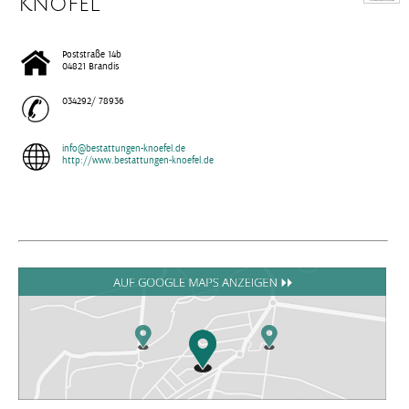
Knöfel
Poststraße 14b
04821 Brandis
034292/ 78936
info@bestattungen-knoefel.de
http://www.bestattungen-knoefel.de