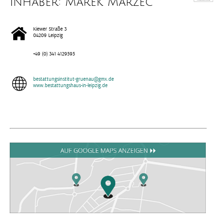
Inhaber: Marek Marzec
Kiewer Straße 3
04209 Leipzig
+49 (0) 341 4129595
bestattungsinstitut-gruenau@gmx.de
www.bestattungshaus-in-leipzig.de