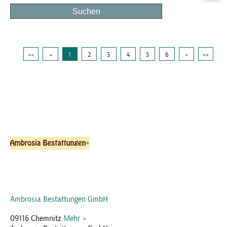
««
«
1
2
3
4
5
6
»
»»
Ambrosia Bestattungen GmbH
09116 Chemnitz
Mehr »